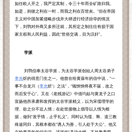
如任欧人开之，我严定其制，令三十年而全矿路归我。
如是，则彼之利在一时，而我之利在百世矣。”但在帝国
主义对中国加紧侵略步伐并大肆进行经济掠夺的情况
下，刘鹗对外商又多所迁就，其所定之制往往有损于国
家主权和人民利益，因此“世俗交谪，目为汉奸”。
学派
刘鹗信奉太谷学派，为太谷学派创始人周太谷弟子
李光
炘的得意门生之一。他曾在给黄葆年的信中说，“一
事不合龙川（
李光
炘
'
）之法”，“辄怏怏终夜不寐，改之
而后安于心”。又在《老残游记》中借玙姑与黄龙子之口
宣扬他所承袭和发挥的太谷学派精义，以为宋儒理学的
理、欲之分不近人情；在处世接物上倡导以人情为根
据，做到“发乎情，止乎礼义”。同时认为儒、释、道三教
殊途同归，其根本都在“诱人为善，引人处于大公”。他又