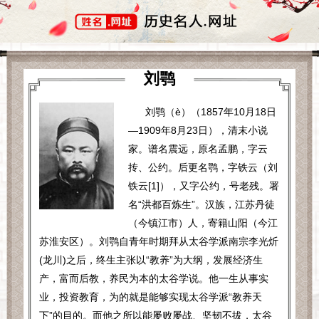
刘鹗
刘鹗（è）（1857年10月18日
—1909年8月23日），清末小说
家。谱名震远，原名孟鹏，字云
抟、公约。后更名鹗，字铁云（刘
铁云[1]），又字公约，号老残。署
名“洪都百炼生”。汉族，江苏丹徒
（今镇江市）人，寄籍山阳（今江
苏淮安区）。刘鹗自青年时期拜从太谷学派南宗李光炘
(龙川)之后，终生主张以“教养”为大纲，发展经济生
产，富而后教，养民为本的太谷学说。他一生从事实
业，投资教育，为的就是能够实现太谷学派“教养天
下”的目的。而他之所以能屡败屡战、坚韧不拔，太谷