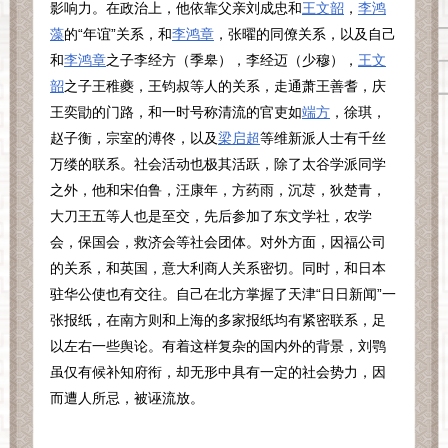
影响力。在政治上，他依靠父亲刘成忠和
王文韶
，
李鸿
藻
的“年谊”关系，和
李鸿章
，张曜的同僚关系，以及自己
和
李鸿章
之子李经方（季皋），李经迈（少穆），
王文
韶
之子王稚夔，王钧叔等人的关系，走通萧王善耆，庆
王奕勖的门路，和一时号称清流的官吏如
端方
，徐琪，
赵子衡，宗室的溥佟，以及
梁启超
等维新派人士有千丝
万缕的联系。社会活动也极其活跃，除了太谷学派同学
之外，他和宋伯鲁，汪康年，方药雨，沉荩，狄楚青，
大刀王五等人也是至交，先后参加了东文学社，农学
会，保国会，救济会等社会团体。对外方面，因福公司
的关系，和英国，意大利商人关系密切。同时，和日本
驻华公使也有交往。自己在北方掌握了天津“日日新闻”一
张报纸，在南方则和上海的多家报纸均有紧密联系，足
以左右一些舆论。有着这样复杂的国内外的背景，刘鹗
虽仅有候补知府衔，却无形中具有一定的社会势力，因
而遭人所忌，被诬流放。