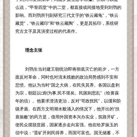
么说，“甲骨四堂
''
中的二堂，都直接或间接地受到刘鹗的
影响。而刘鹗所刊刻研究三代文字的“铁云藏龟”，“铁云
藏货”，“铁云藏印”和“铁云藏陶” ，更是其拓印，系统研
究古文字及其演变过程的代表作。
理念主张
刘鹗生当封建王朝统治即将彻底灭亡的前夕，一方
面反对革命，同时也对清末残败的政治局势感到不安和
悲愤。他认为当时“国之大病，在民失其养。各国以盘剥
为宗，朝廷以□削为事
,
民不堪矣。民困则思乱”（给黄葆
年的信）。他要求澄清吏治，反对“苛政扰民”，以缓和阶
级矛盾。在西方文明潮水般涌入的情况下，他开出的“扶
衰振敝”的药方是，借用外国资本兴办实业，筑路开矿，
使民众摆脱贫困，国家逐步走向富强。他在给罗振玉的
信中说：“晋矿开则民得养，而国可富也。国无储蓄，不