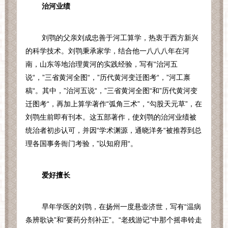
治河业绩
刘鹗的父亲刘成忠善于河工算学，热衷于西方新兴
的科学技术。刘鹗秉承家学，结合他一八八八年在河
南，山东等地治理黄河的实践经验，写有“治河五
说“，”三省黄河全图“，”历代黄河变迁图考“，”河工禀
稿“。其中，”治河五说“，”三省黄河全图“和”历代黄河变
迁图考“，再加上算学著作“弧角三术”，“勾股天元草”，在
刘鹗生前即有刊本。这五部著作，使刘鹗的治河业绩被
统治者初步认可，并因“学术渊源，通晓洋务“被推荐到总
理各国事务衙门考验，”以知府用“。
爱好擅长
早年学医的刘鹗，在扬州一度悬壶济世，写有“温病
条辨歌诀”和“要药分剂补正”。“老残游记”中那个摇串铃走