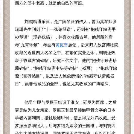
四方的郎中老残，就是他自己的写照。
刘鹗精通乐律，是广陵琴派的传人，曾为其琴师张
瑞珊先生刊刻了“十一弦馆琴谱”，还刻有“抱残守缺斋手
抄琴谱”（现存残稿），并喜欢收藏古琴。他所藏的唐
琴“九霄环佩”，琴面有
黄庭坚
题记，后来归入故宫博物院
收藏的近世四大名琴之中。在繁忙实业之余，刘鹗还热
衷于收藏古物碑帖，研究三代文字。他的“抱残守缺斋珍
藏碑帖”，“抱残守缺斋中头等碑帖”（残页），“抱残守缺
斋书画碑帖目”，以及近人鲍鼎所辑的“抱残守缺斋藏器
目”，虽非他藏品的全部，也足见其收藏的广博精深。
他早年即与罗振玉结识于淮安，延罗为西席，之后
更是结为儿女亲家。罗振玉和最早接触甲骨文字的日本
学者内藤湖南，接触殷墟甲骨，便是得见刘鹗收藏。受
罗振玉影响很大，后与罗结为姻亲的王国维，与刘鹗四
子刘大绅友情深厚，同随罗振玉游学东瀛。所以可以这