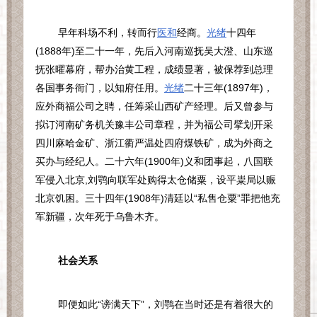
早年科场不利，转而行
医和
经商。
光绪
十四年
(1888
年
)
至二十一年，先后入河南巡抚吴大澄、山东巡
抚张曜幕府，帮办治黄工程，成绩显著，被保荐到总理
各国事务衙门，以知府任用。
光绪
二十三年
(1897
年
)
，
应外商福公司之聘，任筹采山西矿产经理。后又曾参与
拟订河南矿务机关豫丰公司章程，并为福公司擘划开采
四川麻哈金矿、浙江衢严温处四府煤铁矿，成为外商之
买办与经纪人。二十六年
(1900
年
)
义和团事起，八国联
军侵入北京
,
刘鹗向联军处购得太仓储粟，设平粜局以赈
北京饥困。三十四年
(1908
年
)
清廷以“私售仓粟”罪把他充
军新疆，次年死于乌鲁木齐。
社会关系
即便如此“谤满天下”，刘鹗在当时还是有着很大的