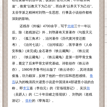
在给黄葆年的信中说，该派的“圣功大纲，不外教养两
途”，推黄“以教天下为己任”，而自承“以养天下为己任”。
太谷学派之精神对刘鹗一生思想、行事及小说创作都有
深刻的影响。
还残存《外编》
4700
余字，写于
光绪
三十一年以
后。除《老残游记》外，刘鹗著有天算著作《勾股天元
草》、《孤三角术》，治河著作《历代黄河变迁图
考》、《治河七说》、《治河续说》，医学著作《人命
安和集》
(
未完成
),
金石著作《铁云藏陶》、《铁云泥
封》、《铁云藏龟》，《铁云藏龟》是第一部甲骨文集
录，奠定了后来甲骨文研究基础。诗歌创作《铁云诗
存》。
1980
年齐鲁书社出版了《铁云诗存》，其诗清新
俊逸，功力颇深，反映了他的一些行踪和思想感情。
鲁
迅
认为的晚清四大谴责小说是中国清末
4
部谴责小说的合
称 。即
李宝
嘉（李伯元）的《官场现形记》、吴沃
尧
（吴趼人）的《二十年目睹之怪现状》、刘鹗的《老残
游记》、
曾朴
的《孽海花》。