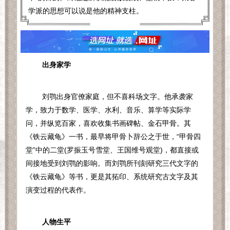
学派的思想可以说是他的精神支柱。
出身家学
刘鹗出身官僚家庭，但不喜科场文字。他承袭家
学，致力于数学、医学、水利、音乐、算学等实际学
问，并纵览百家，喜欢收集书画碑帖、金石甲骨。其
《铁云藏龟》一书，最早将甲骨卜辞公之于世，“甲骨四
堂”中的二堂
(
罗振玉号雪堂、王国维号观堂
)
，都直接或
间接地受到刘鹗的影响。而刘鹗所刊刻研究三代文字的
《铁云藏龟》等书，更是其拓印、系统研究古文字及其
演变过程的代表作。
人物生平